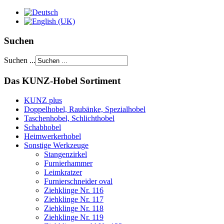
Suchen
Suchen ...
Das KUNZ-Hobel Sortiment
KUNZ plus
Doppelhobel, Raubänke, Spezialhobel
Taschenhobel, Schlichthobel
Schabhobel
Heimwerkerhobel
Sonstige Werkzeuge
Stangenzirkel
Furnierhammer
Leimkratzer
Furnierschneider oval
Ziehklinge Nr. 116
Ziehklinge Nr. 117
Ziehklinge Nr. 118
Ziehklinge Nr. 119