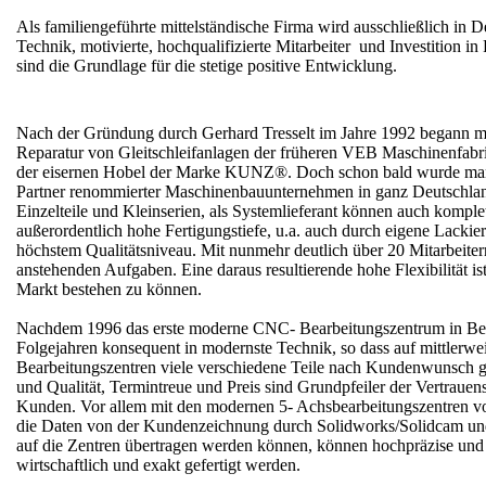
Als familiengeführte mittelständische Firma wird ausschließlich in 
Technik, motivierte, hochqualifizierte Mitarbeiter und Investition 
sind die Grundlage für die stetige positive Entwicklung.
Nach der Gründung durch Gerhard Tresselt im Jahre 1992 begann ma
Reparatur von Gleitschleifanlagen der früheren VEB Maschinenfabr
der eisernen Hobel der Marke KUNZ®. Doch schon bald wurde man a
Partner renommierter Maschinenbauunternehmen in ganz Deutschland.
Einzelteile und Kleinserien, als Systemlieferant können auch komple
außerordentlich hohe Fertigungstiefe, u.a. auch durch eigene Lackier
höchstem Qualitätsniveau. Mit nunmehr deutlich über 20 Mitarbeitern
anstehenden Aufgaben. Eine daraus resultierende hohe Flexibilität 
Markt bestehen zu können.
Nachdem 1996 das erste moderne CNC- Bearbeitungszentrum in Betrie
Folgejahren konsequent in modernste Technik, so dass auf mittler
Bearbeitungszentren viele verschiedene Teile nach Kundenwunsch ge
und Qualität, Termintreue und Preis sind Grundpfeiler der Vertrauen
Kunden. Vor allem mit den modernen 5- Achsbearbeitungszentren
die Daten von der Kundenzeichnung durch Solidworks/Solidcam und
auf die Zentren übertragen werden können, können hochpräzise un
wirtschaftlich und exakt gefertigt werden.