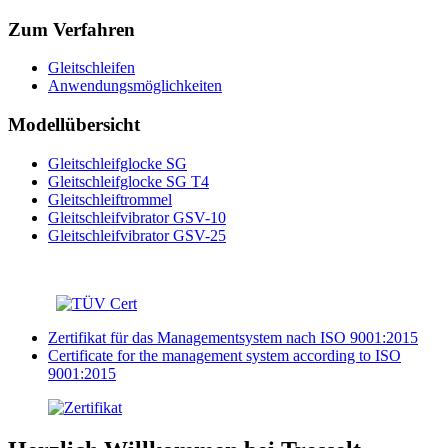
Zum Verfahren
Gleitschleifen
Anwendungsmöglichkeiten
Modellübersicht
Gleitschleifglocke SG
Gleitschleifglocke SG T4
Gleitschleiftrommel
Gleitschleifvibrator GSV-10
Gleitschleifvibrator GSV-25
Zertifikat für das Managementsystem nach ISO 9001:2015
Certificate for the management system according to ISO
9001:2015