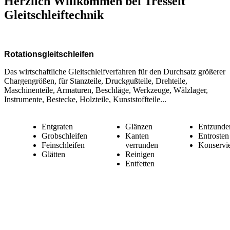
Herzlich Willkommen bei Tresselt
Gleitschleiftechnik
Rotationsgleitschleifen
Das wirtschaftliche Gleitschleifverfahren für den Durchsatz größerer
Chargengrößen, für Stanzteile, Druckgußteile, Drehteile,
Maschinenteile, Armaturen, Beschläge, Werkzeuge, Wälzlager,
Instrumente, Bestecke, Holzteile, Kunststoffteile...
Entgraten
Glänzen
Entzunde
Grobschleifen
Kanten
Entrosten
Feinschleifen
verrunden
Konservi
Glätten
Reinigen
Entfetten